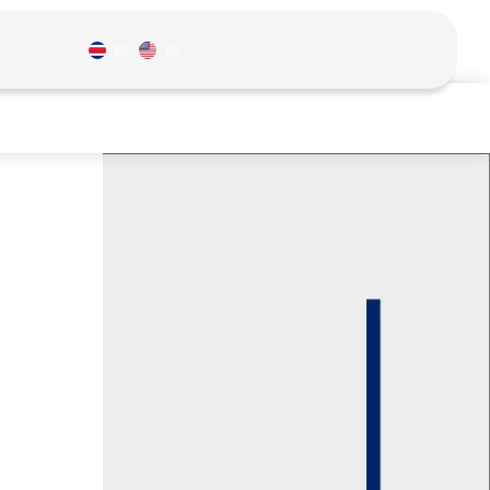
ES
EN