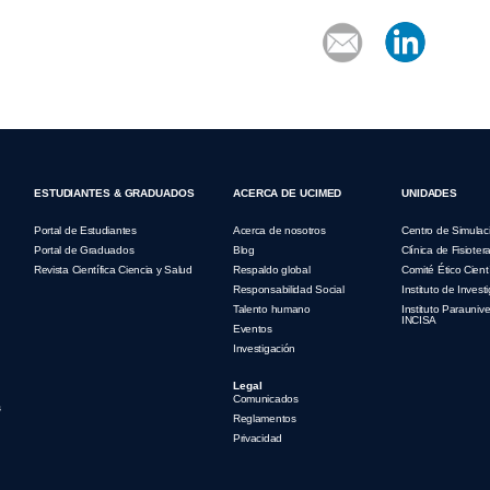
ESTUDIANTES & GRADUADOS
ACERCA DE UCIMED
UNIDADES
Portal de Estudiantes
Acerca de nosotros
Centro de Simulac
Portal de Graduados
Blog
Clínica de Fisioter
Revista Científica Ciencia y Salud
Respaldo global
Comité Ético Cientí
Responsabilidad Social
Instituto de Invest
Talento humano
Instituto Parauniver
INCISA
Eventos
Investigación
Legal
Comunicados
s
Reglamentos
Privacidad