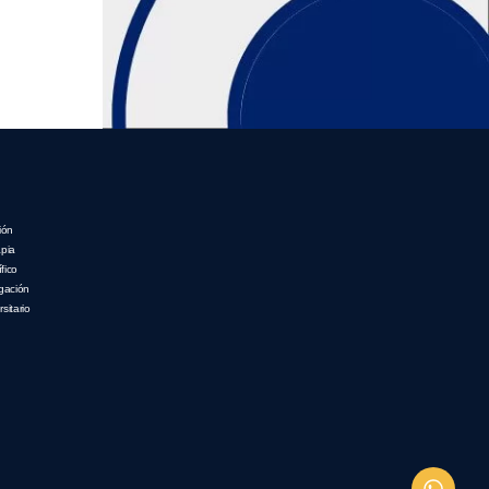
ión
apia
fico
igación
sitario