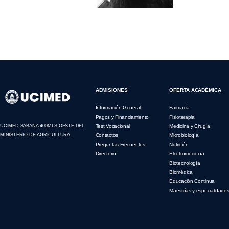
ADMISIONES
OFERTA ACADÉMICA
Información General
Farmacia
Pagos y Financiamiento
Fisioterapia
UCIMED SABANA 400MTS OESTE DEL
Test Vocacional
Medicina y Cirugía
MINISTERIO DE AGRICULTURA.
Contactos
Microbiología
Preguntas Frecuentes
Nutrición
Directorio
Electromedicina
Biotecnología
Biomédica
Educación Continua
Maestrías y especialidade