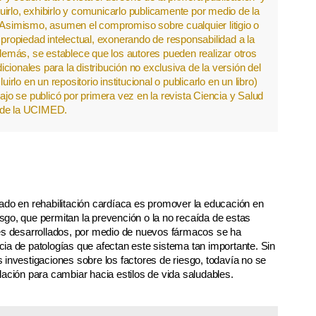
ibuirlo, exhibirlo y comunicarlo publicamente por medio de la
. Asimismo, asumen el compromiso sobre cualquier litigio o
ropiedad intelectual, exonerando de responsabilidad a la
emás, se establece que los autores pueden realizar otros
cionales para la distribución no exclusiva de la versión del
luirlo en un repositorio institucional o publicarlo en un libro)
jo se publicó por primera vez en la revista Ciencia y Salud
de la UCIMED.
lizado en rehabilitación cardíaca es promover la educación en
iesgo, que permitan la prevención o la no recaída de estas
ses desarrollados, por medio de nuevos fármacos se ha
ia de patologías que afectan este sistema tan importante. Sin
 investigaciones sobre los factores de riesgo, todavía no se
ación para cambiar hacia estilos de vida saludables.