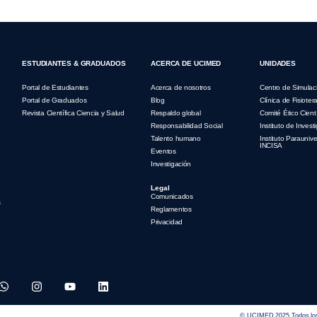
ESTUDIANTES & GRADUADOS
ACERCA DE UCIMED
UNIDADES
Portal de Estudiantes
Acerca de nosotros
Centro de Simulac
Portal de Graduados
Blog
Clínica de Fisioter
Revista Científica Ciencia y Salud
Respaldo global
Comité Ético Cientí
Responsabilidad Social
Instituto de Invest
Talento humano
Instituto Parauniver
INCISA
Eventos
Investigación
Legal
Comunicados
s
Reglamentos
Privacidad
© UCIMED 2025 Todos los 