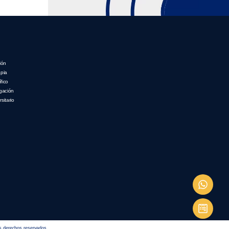
ión
apia
fico
igación
sitario
derechos reservados.​