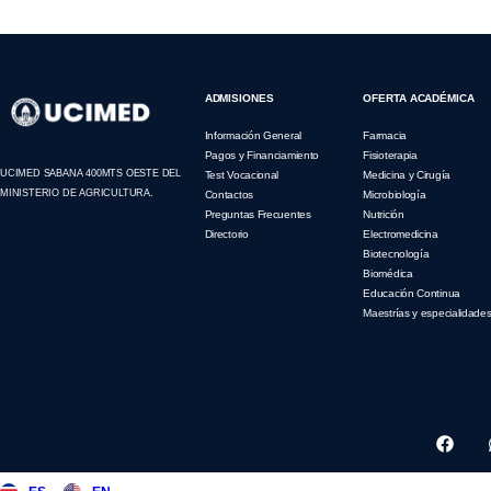
ADMISIONES
OFERTA ACADÉMICA
Información General
Farmacia
Pagos y Financiamiento
Fisioterapia
UCIMED SABANA 400MTS OESTE DEL
Test Vocacional
Medicina y Cirugía
MINISTERIO DE AGRICULTURA.
Contactos
Microbiología
Preguntas Frecuentes
Nutrición
Directorio
Electromedicina
Biotecnología
Biomédica
Educación Continua
Maestrías y especialidade