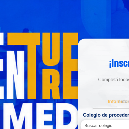
¡Insc
Completá todo
______________
Colegio de procede