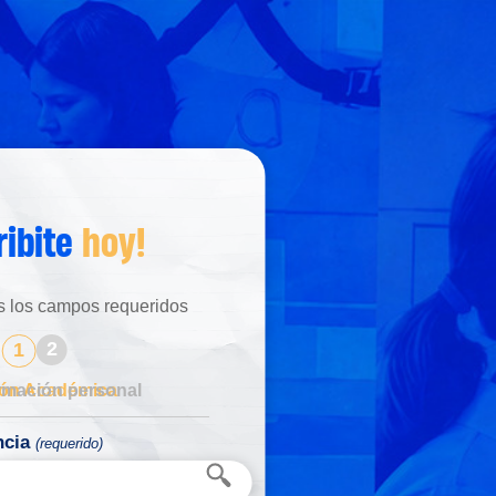
ribite
hoy!
s los campos requeridos
_____________________
ncia
(requerido)